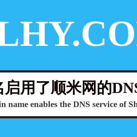
LHY.C
启用了顺米网的DN
n name enables the DNS service of 