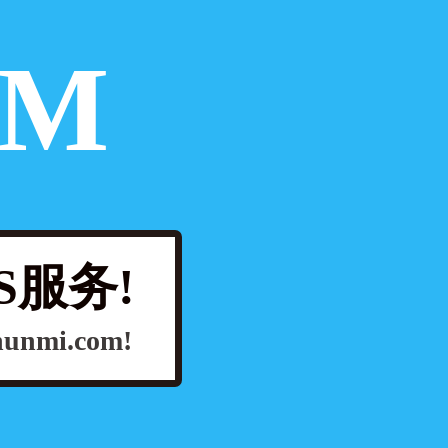
OM
S服务!
Shunmi.com!