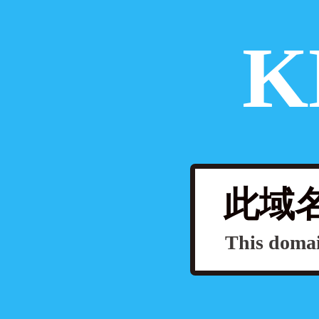
K
此域名
This domai